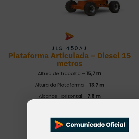
JLG 450AJ
Plataforma Articulada – Diesel 15
metros
Altura de Trabalho –
15,7 m
Altura da Plataforma –
13,7 m
Alcance Horizontal –
7,6 m
Capacidade –
227 kg
Número de Ocupantes –
2 pessoas
Largura Total
–
2,35 m