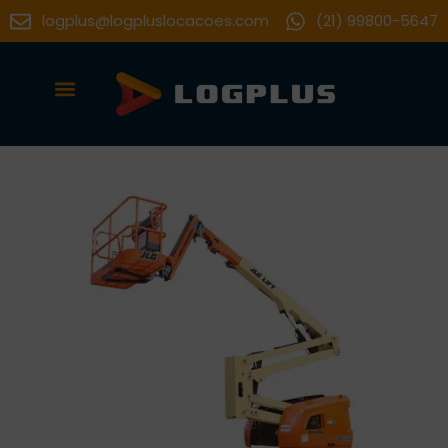
logplus@logpluslocacoes.com
(21) 99800-5647