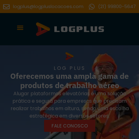
logplus@logpluslocacoes.com
(21) 99800-5647
LOG PLUS
Oferecemos uma ampla gama de
produtos de trabalho aéreo
Alugar plataformas elevatórias é uma solução
prática e segura para empresas que precisam
realizar trabalhos em altura, sendo uma escolha
estratégica em diversos setores.
FALE CONOSCO