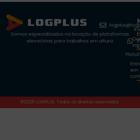
logplus@log
Iní
Somos especializados na locação de plataformas
(
Qu
elevatórias para trabalhos em altura.
9
so
5
Plata
Entr
em
con
©2025 LOGPLUS. Todos os direitos reservados.